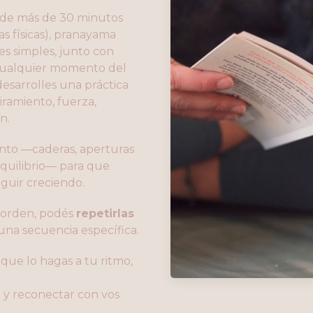
de más de 30 minutos
s físicas), pranayama
es simples, junto con
cualquier momento del
desarrolles una práctica
iramiento, fuerza,
n.
nto —caderas, aperturas
equilibrio— para que
eguir creciendo.
 orden, podés
repetirlas
 una secuencia específica.
que lo hagas a tu ritmo,
 y reconectar con vos