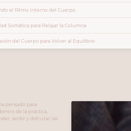
ando el Ritmo Interno del Cuerpo
idad Somática para Relajar la Columna
ración del Cuerpo para Volver al Equilibrio
ma pensado para
ntro de la práctica,
, sentir y disfrutar las