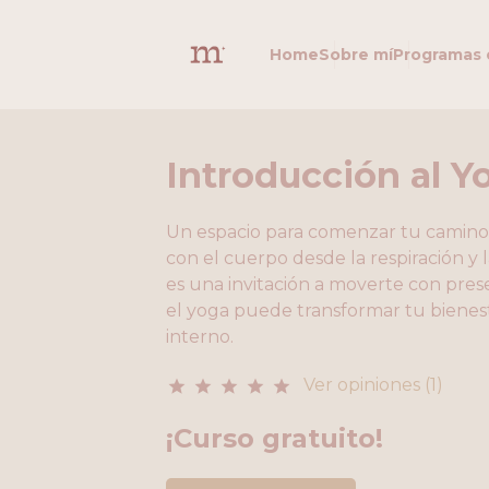
Home
Sobre mí
Programas 
Introducción al Y
Un espacio para comenzar tu camino 
con el cuerpo desde la respiración y l
es una invitación a moverte con pres
el yoga puede transformar tu bienesta
interno.
Ver opiniones (1)
star
star
star
star
star
¡Curso gratuito!