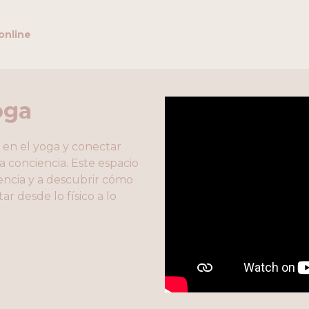
online
oga
en el yoga y conectar
a conciencia. Este espacio
encia y a descubrir cómo
r desde lo físico a lo