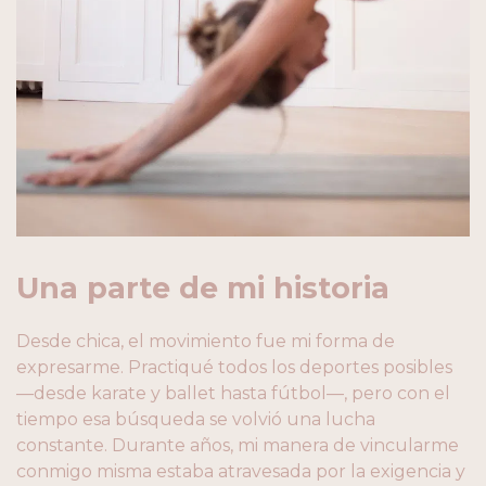
Una parte de mi historia
Desde chica, el movimiento fue mi forma de
expresarme. Practiqué todos los deportes posibles
—desde karate y ballet hasta fútbol—, pero con el
tiempo esa búsqueda se volvió una lucha
constante. Durante años, mi manera de vincularme
conmigo misma estaba atravesada por la exigencia y